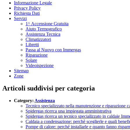
Informazione Legale
Privacy Policy
Richiesta Dati
Servizi
1^ Accensione Gratuita
Aiuto Termografico
Assistenza Tecnica
Climatizzatori
Libretti
Passa al Nuovo con Immergas
Riparazione
Solare
Videoispezione
Sitemap
Zone
Articoli suddivisi per categoria
Category:
Assistenza
Tecnico specializzato nella manutenzione e riparazione c
Spidergas ricerca una impiegata amministrativa
Spidergas ricerca un tecnico specializzato in caldaie Imm
Caldaia a condensazione: perchè sceglierle e quali benefi
Pompe di calore: perché installarle e quanto fanno rispar