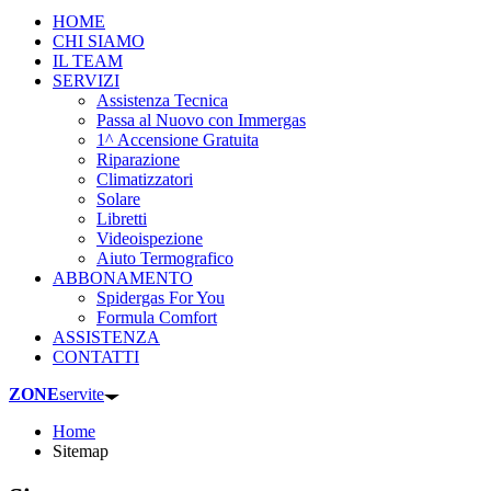
HOME
CHI SIAMO
IL TEAM
SERVIZI
Assistenza Tecnica
Passa al Nuovo con Immergas
1^ Accensione Gratuita
Riparazione
Climatizzatori
Solare
Libretti
Videoispezione
Aiuto Termografico
ABBONAMENTO
Spidergas For You
Formula Comfort
ASSISTENZA
CONTATTI
ZONE
servite
Home
Sitemap