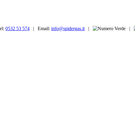
l:
0532 53 574
| Email:
info@spidergas.it
|
|