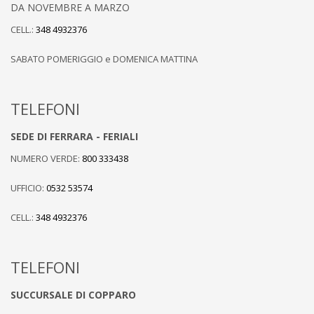
Potrai contattarci per la manutenzione ordinaria e straordinaria
DA NOVEMBRE A MARZO
di caldaie, pompe di calore, pannelli solari e fotovoltaici e tutto
CELL.:
348 4932376
quello che riguarda il mondo di
Immergas
.
SABATO POMERIGGIO e DOMENICA MATTINA
TELEFONI
SEDE DI FERRARA - FERIALI
NUMERO VERDE:
800 333438
UFFICIO:
0532 53574
CELL.:
348 4932376
TELEFONI
SUCCURSALE DI COPPARO