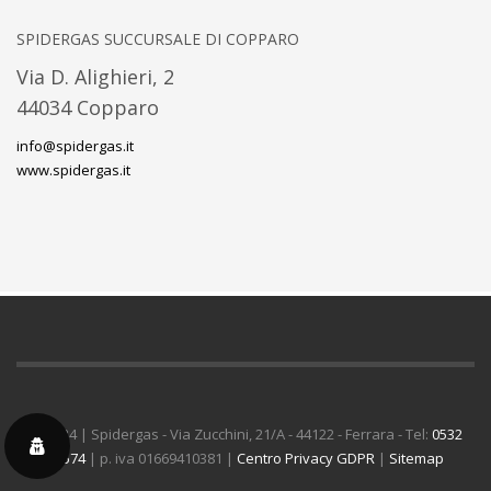
SPIDERGAS SUCCURSALE DI COPPARO
Via D. Alighieri, 2
44034 Copparo
info@spidergas.it
www.spidergas.it
© 2024 | Spidergas - Via Zucchini, 21/A - 44122 - Ferrara - Tel:
0532
53574
| p. iva 01669410381 |
Centro Privacy GDPR
|
Sitemap