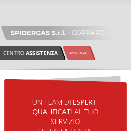
SPIDERGAS S.r.l.
- COPPARO
CENTRO
ASSISTENZA
IMMERGAS
UN TEAM DI
ESPERTI
QUALIFICAT
I AL TUO
SERVIZIO
PER ASSISTENZA,