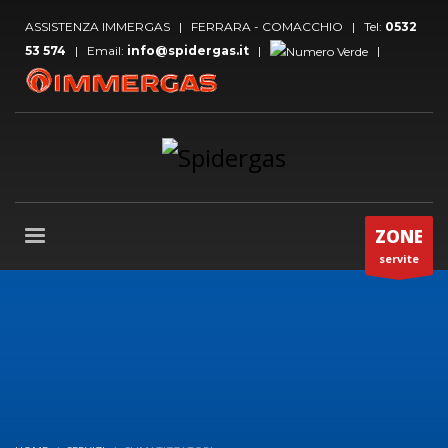
ASSISTENZA IMMERGAS | FERRARA - COMACCHIO | Tel:
0532
53 574
| Email:
info@spidergas.it
|
|
ZONE
servite