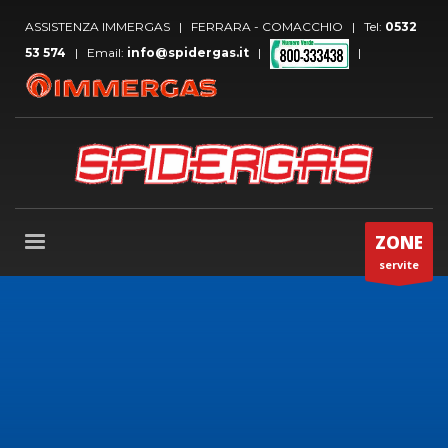
ASSISTENZA IMMERGAS | FERRARA - COMACCHIO | Tel:
0532
53 574
| Email:
info@spidergas.it
|
|
ZONE
servite