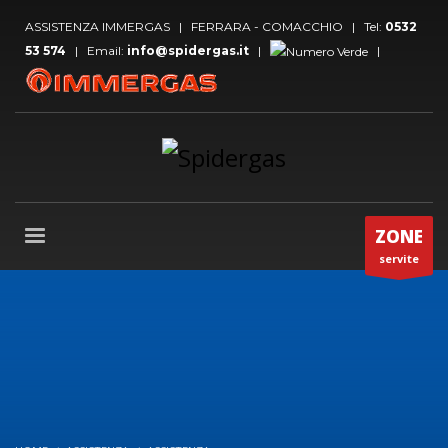
ASSISTENZA IMMERGAS | FERRARA - COMACCHIO | Tel:
0532
53 574
| Email:
info@spidergas.it
|
|
ZONE
servite