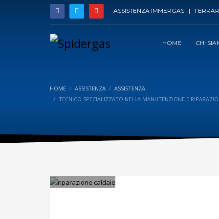
ASSISTENZA IMMERGAS | FERRAR
HOME
CHI SI
HOME
ASSISTENZA
ASSISTENZA
TECNICO SPECIALIZZATO NELLA MANUTENZIONE E RIPARAZIO
VENERDÌ, 15 DICEMBRE 2017
/
PUBLISHED IN
ASSISTEN