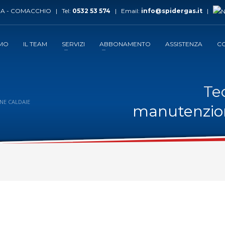
A - COMACCHIO | Tel:
0532 53 574
| Email:
info@spidergas.it
|
AMO
IL TEAM
SERVIZI
ABBONAMENTO
ASSISTENZA
CO
Te
NE CALDAIE
manutenzion
ZA