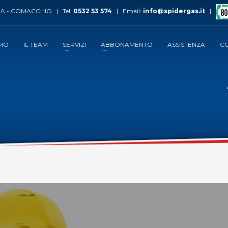
A - COMACCHIO | Tel:
0532 53 574
| Email:
info@spidergas.it
|
AMO
IL TEAM
SERVIZI
ABBONAMENTO
ASSISTENZA
CO