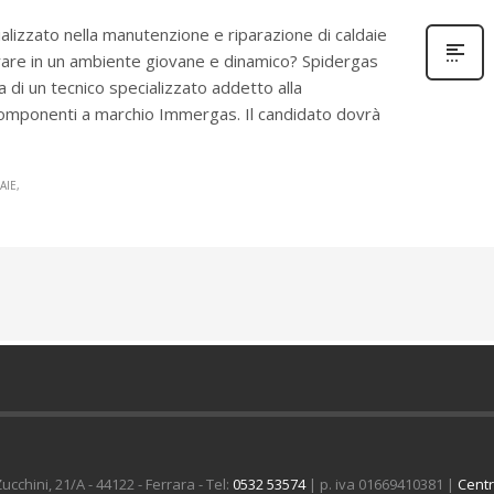
ializzato nella manutenzione e riparazione di caldaie
rare in un ambiente giovane e dinamico? Spidergas
 di un tecnico specializzato addetto alla
componenti a marchio Immergas. Il candidato dovrà
AIE
cchini, 21/A - 44122 - Ferrara - Tel:
0532 53574
| p. iva 01669410381 |
Cent