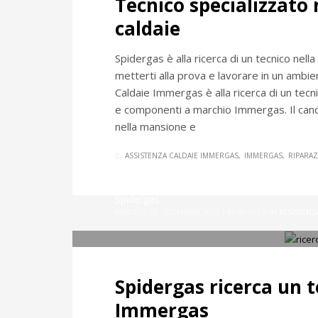
Tecnico specializzato
caldaie
Spidergas è alla ricerca di un tecnico nell
metterti alla prova e lavorare in un amb
Caldaie Immergas è alla ricerca di un tec
e componenti a marchio Immergas. Il can
nella mansione e
ASSISTENZA CALDAIE IMMERGAS
IMMERGAS
RIPARAZ
Spidergas
MARTEDÌ, 05 SETTEMBRE 2017
/
PUBLISHED IN
ASSISTENZ
Spidergas ricerca un t
Immergas