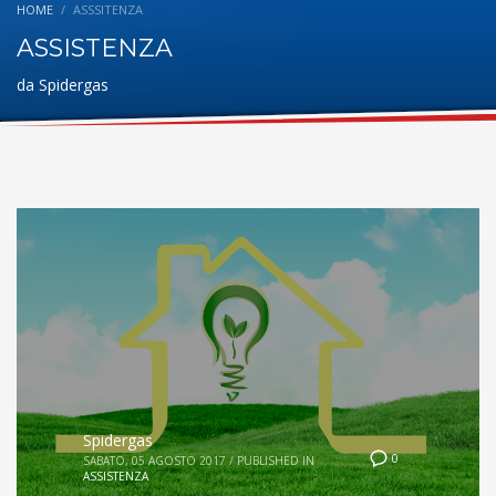
HOME
ASSSITENZA
ASSISTENZA
da Spidergas
Spidergas
0
SABATO, 05 AGOSTO 2017
/
PUBLISHED IN
ASSISTENZA