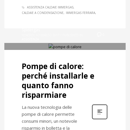
ASSISTENZA CALDAIE IMMERGAS
CALDAIE A CONDENSAZIONE
IMMERGAS FERRARA
Spidergas
0
VENERDÌ, 03 MARZO 2017
/
PUBLISHED IN
ASSISTENZA
Pompe di calore:
perché installarle e
quanto fanno
risparmiare
La nuova tecnologia delle
pompe di calore permette
consumi minori, un notevole
risparmio in bolletta e la