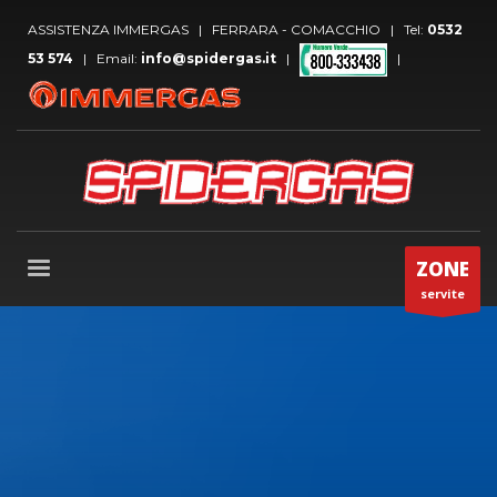
ASSISTENZA IMMERGAS | FERRARA - COMACCHIO | Tel:
0532
53 574
| Email:
info@spidergas.it
|
|
ZONE
servite